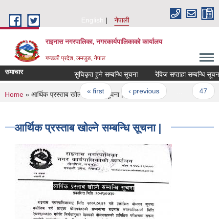
Skip to main content
English
नेपाली
राइनास नगरपालिका, नगरकार्यपालिकाको कार्यालय
गण्डकी प्रदेश, लमजुङ, नेपाल
समाचार
सुचिकृत हुने सम्बन्धि सूचना
रेविज सप्ताहा सम्बन्धि सूचना
Pages
« first
‹ previous
…
47
You are here
Home
» आर्थिक प्रस्ताब खोल्ने सम्बन्धि सूचना |
आर्थिक प्रस्ताब खोल्ने सम्बन्धि सूचना |