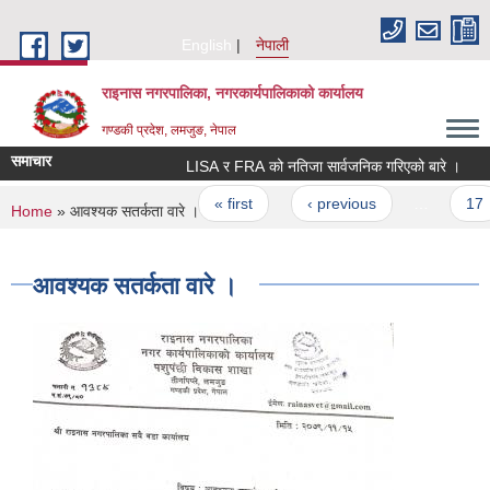
Skip to main content
English
नेपाली
राइनास नगरपालिका, नगरकार्यपालिकाको कार्यालय
गण्डकी प्रदेश, लमजुङ, नेपाल
समाचार
LISA र FRA को नतिजा सार्वजनिक गरिएको बारे ।
Pages
« first
‹ previous
…
17
You are here
Home
» आवश्यक सतर्कता वारे ।
आवश्यक सतर्कता वारे ।