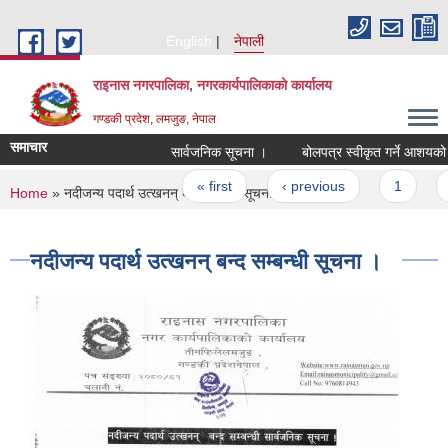
Skip to main content
English
नेपाली
राइनास नगरपालिका, नगरकार्यपालिकाको कार्यालय
गण्डकी प्रदेश, लमजुङ, नेपाल
समाचार
सार्वजनिक सूचना ।
बोलपत्र स्वीकृत गर्ने आशयको 
Pages
« first
‹ previous
1
You are here
Home
» नदीजन्य पदार्थ उत्खनन् बन्द सम्बन्धी सूचना ।
नदीजन्य पदार्थ उत्खनन् बन्द सम्बन्धी सूचना ।