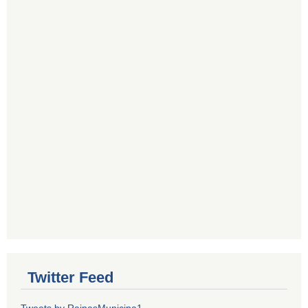
Twitter Feed
Tweets by RainasMunicipa1