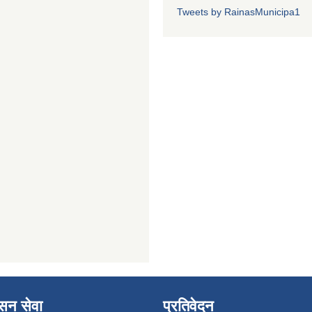
Tweets by RainasMunicipa1
ासन सेवा
प्रतिवेदन