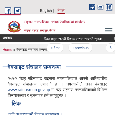
Skip to main content
English
नेपाली
राइनास नगरपालिका, नगरकार्यपालिकाको कार्यालय
गण्डकी प्रदेश, लमजुङ, नेपाल
समाचार
रिक्त पदमा स्थायी शिक्षक सरुवा सम्बन्धी सूचना ।
रि
Pages
« first
‹ previous
…
3
You are here
Home
» वेबसाइट संचालन सम्बन्धमा
वेबसाइट संचालन सम्बन्धमा
२०७२ चैत्र महिनाबाट राइनास नगरपालिकाले आफ्नो आधिकारीक
वेबसाइट संचालनमा ल्याएको छ । नगरवासीले उक्त वेबसाइट
www.rainasmun.gov.np
मा गएर राइनास नगरपालिकाको विभिन्न
क्रियाकलाप र सूचनाहरु हेर्न सक्नुहुन्छ ।
लिंक
कृषि तथापशुपन्छी विकास मन्त्रालय ।