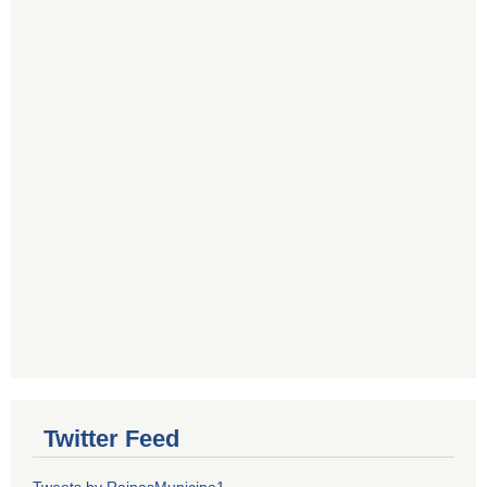
Twitter Feed
Tweets by RainasMunicipa1