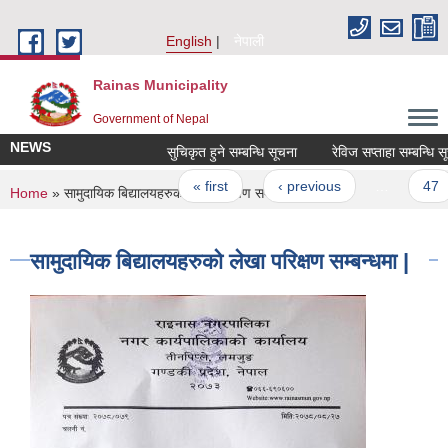
Skip to main content
English
नेपाली
Rainas Municipality
Government of Nepal
NEWS
सुचिकृत हुने सम्बन्धि सूचना
रेविज सप्ताहा सम्बन्धि सू
Pages
« first
‹ previous
…
47
You are here
Home
» सामुदायिक बिद्यालयहरुको लेखा परिक्षण सम्बन्धमा |
सामुदायिक बिद्यालयहरुको लेखा परिक्षण सम्बन्धमा |