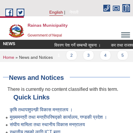
Skip to main content
English
नेपाली
Rainas Municipality
Government of Nepal
NEWS
विवरण पेश गर्ने सम्बन्धी सूचना ।
कर तथा राजश्व 
Pages
1
2
3
4
5
You are here
Home
» News and Notices
News and Notices
There is currently no content classified with this term.
Quick Links
कृषि तथापशुपन्छी विकास मन्त्रालय ।
मुख्यमन्त्री तथा मन्त्रीपरिषद्को कार्यालय, गण्डकी प्रदेश ।
संघीय मामिला तथा स्थानीय विकास मन्त्रालय
स्थानीय तहको लागि ICT ब्लग