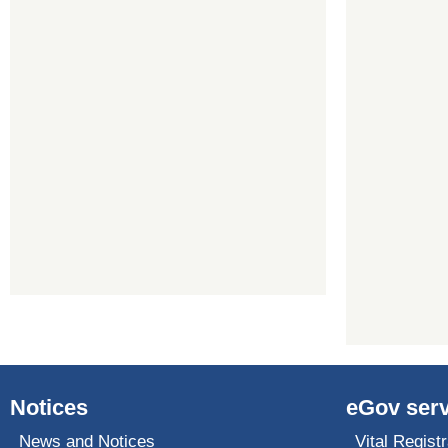
Notices
eGov serv
News and Notices
Vital Registr