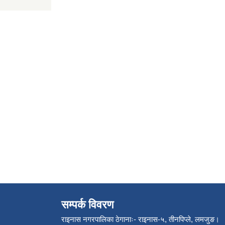
सम्पर्क विवरण
राइनास नगरपालिका ठेगानाः- राइनास-५, तीनपिप्ले, लमजुङ।