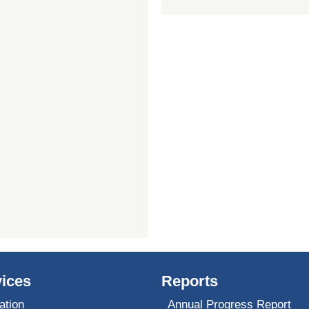
ices
Reports
ation
Annual Progress Report